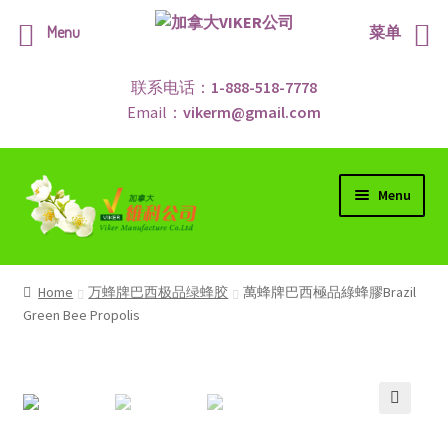
Menu
菜单
联系电话：
1-888-518-7778
Email：
vikerm@gmail.com
Menu
公司网站
Home
万蜂牌巴西极品绿蜂胶
萬蜂牌巴西極品綠蜂膠Brazil
Green Bee Propolis
红人归
万蜂巴西绿蜂胶
所有产品
🔍