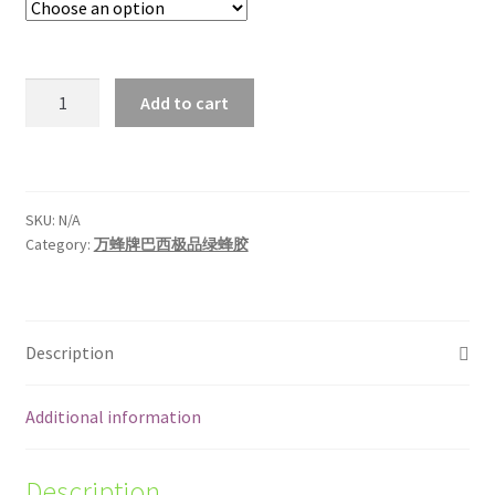
Add to cart
SKU:
N/A
Category:
万蜂牌巴西极品绿蜂胶
Description
Additional information
Description