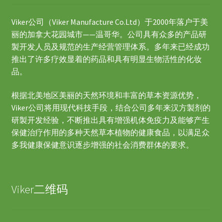
Viker公司（Viker Manufacture Co.Ltd）于2000年落户于美
丽的加拿大花园城市——温哥华。公司具有众多的产品研
製开发人员及规范的生产经营管理体系。多年来已经成功
推出了许多疗效显着的药品和具有明显生物活性的化妆
品。
根据北美地区美丽的天然环境和丰富的草本资源优势，
Viker公司将用现代科技手段，结合公司多年来汉方製剂的
研製开发经验，不断推出具有增强机体免疫力及能够产生
保健治疗作用的多种天然草本植物的健康食品，以满足众
多我健康保健意识逐步增强的社会消费群体的要求。
Viker二维码